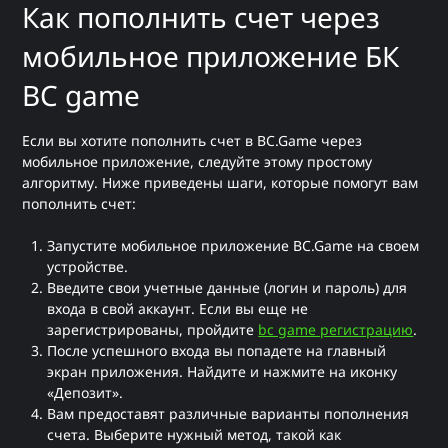
Как пополнить счет через
мобильное приложение БК
BC game
Если вы хотите пополнить счет в BC.Game через
мобильное приложение, следуйте этому простому
алгоритму. Ниже приведены шаги, которые помогут вам
пополнить счет:
Запустите мобильное приложение BC.Game на своем
устройстве.
Введите свои учетные данные (логин и пароль) для
входа в свой аккаунт. Если вы еще не
зарегистрированы, пройдите
bc game регистрацию
.
После успешного входа вы попадете на главный
экран приложения. Найдите и нажмите на иконку
«Депозит».
Вам предоставят различные варианты пополнения
счета. Выберите нужный метод, такой как