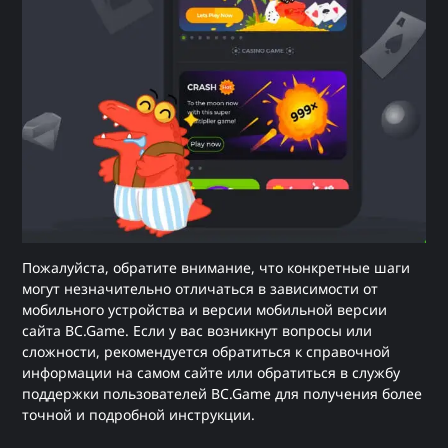
Пожалуйста, обратите внимание, что конкретные шаги
могут незначительно отличаться в зависимости от
мобильного устройства и версии мобильной версии
сайта BC.Game. Если у вас возникнут вопросы или
сложности, рекомендуется обратиться к справочной
информации на самом сайте или обратиться в службу
поддержки пользователей BC.Game для получения более
точной и подробной инструкции.