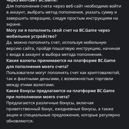
Для пополнения счета через веб-сайт необходимо войти
в аккаунт, выбрать метод пополнения, указать сумму и
завершить операцию, следуя простым инструкциям на
экране.
Могу ли я пополнить свой счет на BC.Game через
мобильное устройство?
Да, можно пополнить счет, используя мобильную
версию сайта, пройдя пошаговую инструкцию, начиная
с входа в аккаунт и выбора метода пополнения.
Какие валюты принимаются на платформе BC.Game
для пополнения моего счета?
Пользователи могут пополнять счет как криптовалютой,
так и фиатными деньгами, с возможностью торговли
между этими валютами.
Какие бонусы предлагаются на платформе BC.Game
при пополнении моего счета?
Предлагаются различные бонусы, включая
приветственный бонус, ежедневные бонусы, а также
акции и специальные предложения, которые регулярно
обновляются.