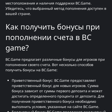
местоположения и наличия поддержки BC.Game.
Убедитесь, что выбранный метод пополнения доступен в
вашей стране.
Как получить бонусы при
пополнении счета в BC
game?
BC.Game предлагает различные бонусы для игроков при
пополнении своего счета. Вот несколько способов
получить бонусы на BC.Game:
Приветственный бонус: BC.Game предоставляет
приветственный бонус для новых игроков. Сумма
бонуса зависит от суммы первого депозита и может
достигать определенного процента от депозита. Для
получения приветственного бонуса необходимо
выполнить условия, указанные на сайте BC.Game.
Ежедневный бонус: BC.Game предлагает ежедневный