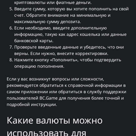
криптовалюты или фиатные деньги.
Введите сумму, которую вы хотите пополнить на свой
счет. Обратите внимание на минимальную и
максимальную сумму депозита.
Если необходимо, введите дополнительную
информацию, такую как адрес кошелька или данные
банковской карты.
Проверьте введенные данные и убедитесь, что они
верны. Если нужно, внесите корректировки.
Нажмите кнопку «Пополнить», чтобы подтвердить
операцию пополнения.
Если у вас возникнут вопросы или сложности,
рекомендуется обратиться к справочной информации в
самом приложении или обратиться в службу поддержки
пользователей BC.Game для получения более точной и
подробной инструкции.
Какие валюты можно
использовать для