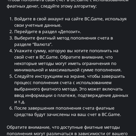
фиатных денег, следуйте этому алгоритму:
Войдите в свой аккаунт на сайте BC.Game, используя
свои учетные данные.
Перейдите в раздел «Депозит».
Выберите фиатный метод пополнения счета в
разделе “Валюта”.
Укажите сумму, которую вы хотите пополнить на
свой счет в BC.Game. Обратите внимание, что
некоторые методы могут иметь ограничения по
минимальной и максимальной сумме пополнения.
Следуйте инструкциям на экране, чтобы завершить
процесс пополнения счета с использованием
выбранного фиатного метода. Это может включать
ввод информации о платеже, подтверждение данных
и т.д.
После завершения пополнения счета фиатные
средства будут зачислены на ваш счет в BC.Game.
Обратите внимание, что доступные фиатные методы
пополнения могут различаться в зависимости от вашего