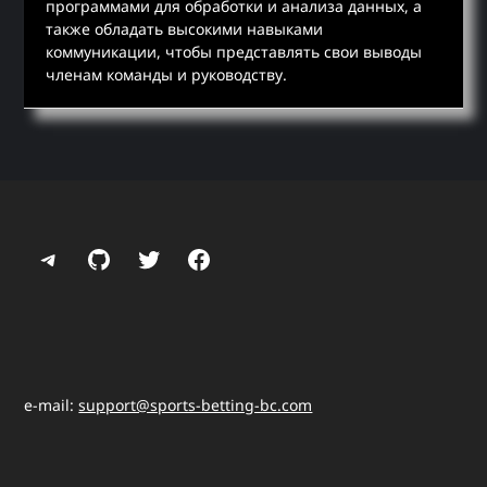
программами для обработки и анализа данных, а
также обладать высокими навыками
коммуникации, чтобы представлять свои выводы
членам команды и руководству.
Telegram
GitHub
Twitter
Facebook
e-mail:
support@sports-betting-bc.com