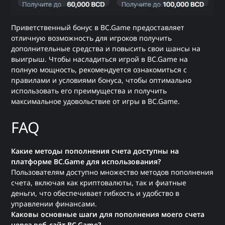
Приветственный бонус в BC.Game предоставляет
отличную возможность для игроков получить
дополнительные средства и повысить свои шансы на
выигрыш. Чтобы насладиться игрой в BC.Game на
полную мощность, рекомендуется ознакомиться с
правилами и условиями бонуса, чтобы оптимально
использовать его преимущества и получить
максимальное удовольствие от игры в BC.Game.
FAQ
Какие методы пополнения счета доступны на
платформе BC.Game для использования?
Пользователям доступно множество методов пополнения
счета, включая как криптовалюты, так и фиатные
деньги, что обеспечивает гибкость и удобство в
управлении финансами.
Каковы основные шаги для пополнения моего счета
через веб-сайт BC.Game?