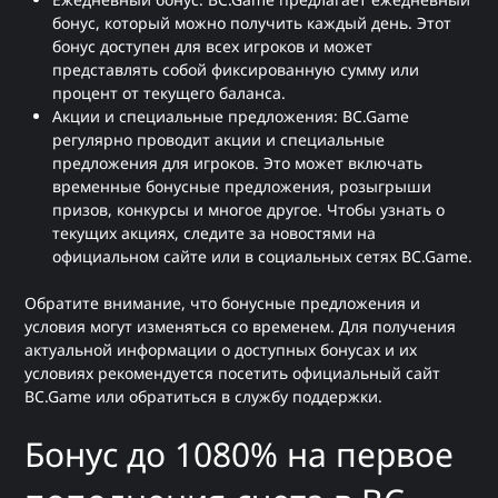
бонус, который можно получить каждый день. Этот
бонус доступен для всех игроков и может
представлять собой фиксированную сумму или
процент от текущего баланса.
Акции и специальные предложения: BC.Game
регулярно проводит акции и специальные
предложения для игроков. Это может включать
временные бонусные предложения, розыгрыши
призов, конкурсы и многое другое. Чтобы узнать о
текущих акциях, следите за новостями на
официальном сайте или в социальных сетях BC.Game.
Обратите внимание, что бонусные предложения и
условия могут изменяться со временем. Для получения
актуальной информации о доступных бонусах и их
условиях рекомендуется посетить официальный сайт
BC.Game или обратиться в службу поддержки.
Бонус до 1080% на первое